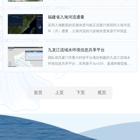
合评估全省河流、河口岸线变化趋势，对潜在隐患提出
参数自维护在线监测技术和LOADEST通量模型，实时
预警，为福建...
获取河海断面流量（10秒频率）、DIC、DOC、POC、
营养盐（小时频率）、水质和生态（分钟频率）数据，
福建省入海河流通量
基于物联网形成河流入海营养盐、颗粒物和有机碳通量
采用入海断面的实测浓度与校正流量计算得到入海河流
的智能监控系统，形成移动式集装箱观测平台，于2017
年（月）通量，入海河流的污染物浓度来源于环境监测
年1月起布放于九龙江北溪江东水质自动站长期运行。
部门数据，径流量来源于水文监测部门，径流量由水文
测站校正到水质断面，或由相近流域的径流模数和汇水
面积推算。通量数据包括高锰酸盐指数（COD）、氨
九龙江流域水环境信息共享平台
氮、总氮、总磷，使用数据时要充分考虑实际监测与模
团队依托厦门市重大科技平台项目构建的九龙江流域水
型估算可能引起的误差。通过上述方法对福建省11条主
环境信息共享平台，采用基于ArcGIS、遥感和模型集成
要河流（鳌江、东溪、霍童溪、交溪、晋江、九龙江、
相结合的现代信息技术，提供流域水环境多元数据自动
龙江、闽江、木兰...
采集、水质动态分析和快速评价、水环境监测预警、水
源水质预测等功能，为九龙江流域水环境信息共享和综
合管理辅助决策提供技术支撑。
首页
上页
下页
尾页