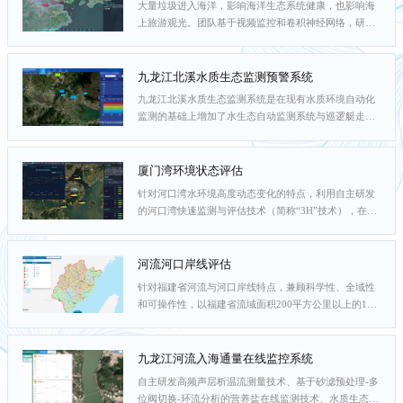
大量垃圾进入海洋，影响海洋生态系统健康，也影响海
复杂环境下的高频、高精度监测难题，为陆海统筹管
上旅游观光。团队基于视频监控和卷积神经网络，研发
理、减排增汇和应对气候变化提供了有力的技术支撑和
了海漂垃圾自动识别技术，基于精细化的水动力模型，
实践范例。访问地址：...
开发了“厦门湾海漂垃圾漂浮轨迹预测系统”，目前已在
厦门市生态环境局业务化运行，迄今发布千余份海漂垃
九龙江北溪水质生态监测预警系统
圾每日预报单，服务海上环卫部门的垃圾精准打捞，为
九龙江北溪水质生态监测系统是在现有水质环境自动化
海漂垃圾日常管理和综合治理提供技术服务。该成果已
监测的基础上增加了水生态自动监测系统与巡逻艇走航
推送集成到福建省生态云进行应用展示。海漂垃圾轨迹
监测系统，能够对各站点及巡逻船传回的淡水藻类类群
漂移轨迹预...
和水质多参数进行高频率监测，并准确、直观地在首页
进行数据展示。针对数据亦可生成实时数据看板及日、
厦门湾环境状态评估
月、年三个条件的信息报表，提供多维度地数据汇总。
针对河口湾水环境高度动态变化的特点，利用自主研发
针对误差数据，系统采用制定数据规则及批量质控的方
的河口湾快速监测与评估技术（简称“3H”技术），在厦
式提供手自一体的多元质控。本系统运用于九龙江北溪
门湾开展技术示范应用，基于走航与人工观测，获取无
水生态环境与...
机氮（DIN）、活性磷酸盐（DIP）、溶解氧（DO）、
叶绿素a、浊度等核心环境参数。针对厦门湾环境特征，
河流河口岸线评估
将水质参数进行标准化，对各参数等级相应赋值，通过
针对福建省河流与河口岸线特点，兼顾科学性、全域性
加权平均形成厦门湾各海区和总体环境状态指数，简称
和可操作性，以福建省流域面积200平方公里以上的179
环境指数（Environmental Index, EI）。厦门湾环境指数
条河流、独立入海河流的47个河口为评估对象。基于多
来充分考...
源遥感技术手段与多学科交叉研究方法，构建河流与河
口岸线变化评估指标体系，分析河流与河口岸线变化关
九龙江河流入海通量在线监控系统
键指标的时空变化特征，形成岸线生态变化、岸线水利
自主研发高频声层析温流测量技术、基于砂滤预处理-多
变化、岸线扰动变化、岸线社会功能专题评价成果，综
位阀切换-环流分析的营养盐在线监测技术、水质生态多