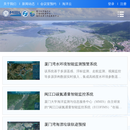
关于我们
新闻动态
会议室预约
海洋云
登录
注册
厦门湾水环境智能监测预警系统
该系统基于多源遥感、浮标监测、走航监测、视频监控
等多源异构数据实时接入，集成高精度水环境参数遥感
反演算法、水质异常（赤潮）短期预测模型，实时监控
预警厦门湾生态环境动态变化，快速评估九龙江口、南
部海域、西海域、同安湾和东部海域等海区的无机氮、
闽江口碳氮通量智能监控系统
活性磷酸盐、环境状态指数和富营养化指数。每天定时
厦门大学海洋监测与信息服务中心（MMIS）自主研发
预报水质异常（赤潮）发生概率与等级，快速生成水环
的“闽江口碳氮通量智能监控系统（ECOFIMS）”在福建
境质量简报。该系统可为流域-海域系统治理提供决策支
省福州环境监测中心站投入使用。这是我国首个无人值
持，促进区域海洋经济高质量发展和生态文明建设。...
守、业务化运行的河口碳氮通量实时监测系统，标志着
我国在生态环境监测与数智化应用领域取得重大突破。
厦门湾海漂垃圾轨迹预报
该系统融合声学层析技术与智能模型算法，攻克了河口