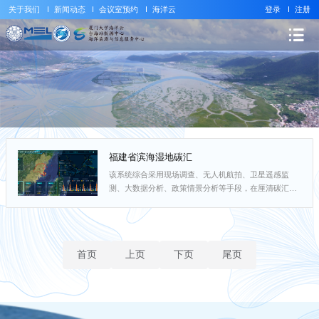
关于我们
新闻动态
会议室预约
海洋云
登录
注册
福建省滨海湿地碳汇
该系统综合采用现场调查、无人机航拍、卫星遥感监
测、大数据分析、政策情景分析等手段，在厘清碳汇过
程与机制的基础上构建了科学的滨海湿地碳计量方法，
形成一套低成本、高效率的滨海湿地碳汇监测、模拟与
评估系统。该系统可以快速提取红树林、盐沼等典型滨
海湿地的空间分布，动态模拟滨海湿地碳汇时空格局与
首页
上页
下页
尾页
演变趋势，精准评估滨海湿地的碳汇能力与碳汇潜力。
项目成果已推送集成到福建省生态云平台，为滨海湿地
保护修复、发掘碳汇潜力、...